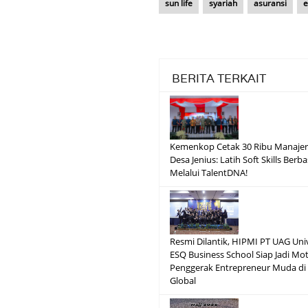
sun life
syariah
asuransi
e
BERITA TERKAIT
Kemenkop Cetak 30 Ribu Manajer
Desa Jenius: Latih Soft Skills Berba
Melalui TalentDNA!
Resmi Dilantik, HIPMI PT UAG Uni
ESQ Business School Siap Jadi Mo
Penggerak Entrepreneur Muda di
Global