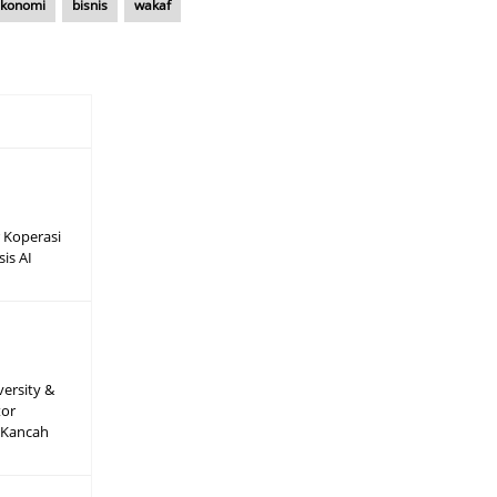
konomi
bisnis
wakaf
 Koperasi
sis AI
versity &
tor
 Kancah