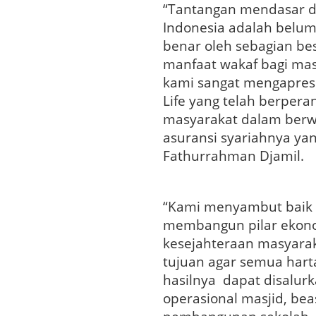
“Tantangan mendasar d
Indonesia adalah belu
benar oleh sebagian be
manfaat wakaf bagi masy
kami sangat mengapresi
Life yang telah berpe
masyarakat dalam berwa
asuransi syariahnya yan
Fathurrahman Djamil.
“Kami menyambut baik 
membangun pilar ekono
kesejahteraan masyara
tujuan agar semua harta
hasilnya dapat disalur
operasional masjid, bea