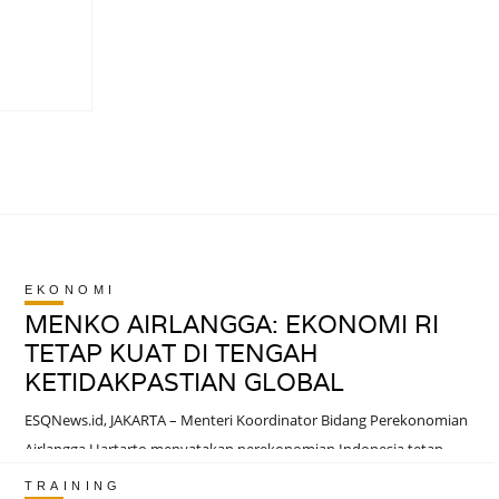
?
EKONOMI
MENKO AIRLANGGA: EKONOMI RI
TETAP KUAT DI TENGAH
KETIDAKPASTIAN GLOBAL
ESQNews.id, JAKARTA – Menteri Koordinator Bidang Perekonomian
Airlangga Hartarto menyatakan perekonomian Indonesia tetap
memiliki resiliensi kuat dan ruang untuk tumbuh di tengah
TRAINING