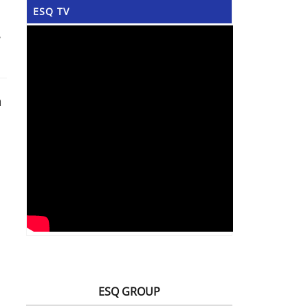
ESQ TV
a
ESQ GROUP