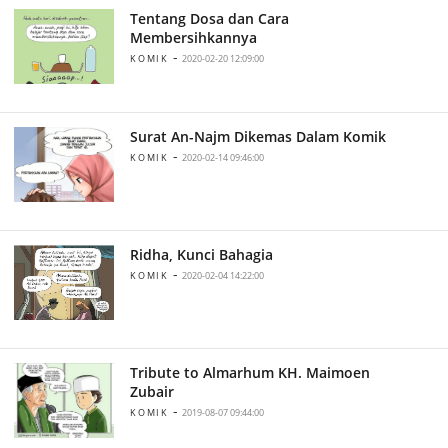
Tentang Dosa dan Cara
Membersihkannya
-
KOMIK
2020-02-20 12:09:00
Surat An-Najm Dikemas Dalam Komik
-
KOMIK
2020-02-14 09:46:00
Ridha, Kunci Bahagia
-
KOMIK
2020-02-04 14:22:00
Tribute to Almarhum KH. Maimoen
Zubair
-
KOMIK
2019-08-07 09:44:00