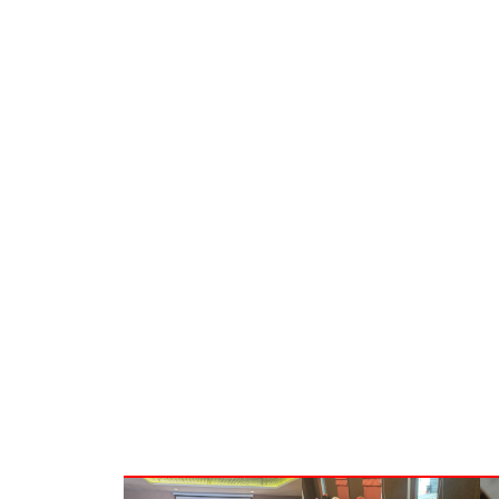
la
ik