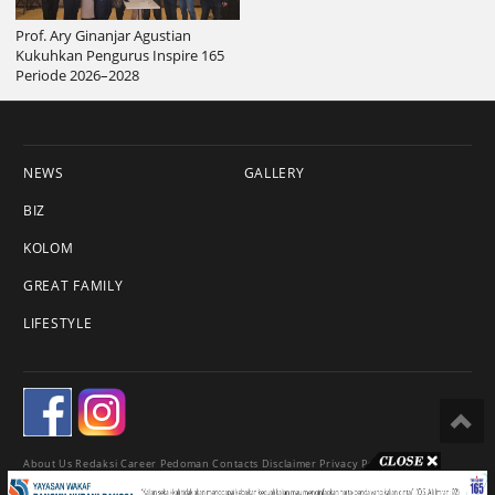
Prof. Ary Ginanjar Agustian
Kukuhkan Pengurus Inspire 165
Periode 2026–2028
NEWS
GALLERY
BIZ
KOLOM
GREAT FAMILY
LIFESTYLE
About Us
Redaksi
Career
Pedoman
Contacts
Disclaimer
Privacy Policy
© 2018 Esqnews.id - All Rights Reserved.