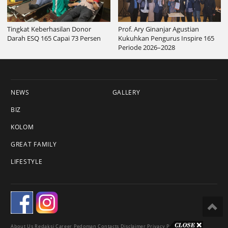
Tingkat Keberhasilan Donor
Prof. Ary Ginanjar Agustian
Darah ESQ 165 Capai 73 Persen
Kukuhkan Pengurus Inspire 165
Periode 2026–2028
NEWS
GALLERY
BIZ
KOLOM
GREAT FAMILY
LIFESTYLE
About Us
Redaksi
Career
Pedoman
Contacts
Disclaimer
Privacy Policy