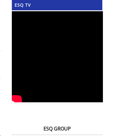
ESQ TV
h
ESQ GROUP