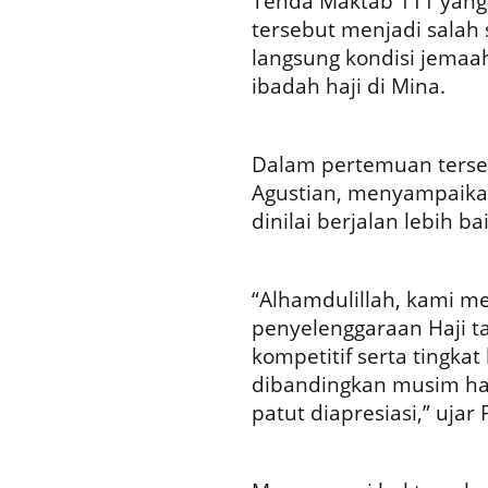
Tenda Maktab 111 yang 
tersebut menjadi salah 
langsung kondisi jemaa
ibadah haji di Mina.
Dalam pertemuan tersebu
Agustian, menyampaikan
dinilai berjalan lebih 
“Alhamdulillah, kami me
penyelenggaraan Haji ta
kompetitif serta tingka
dibandingkan musim haj
patut diapresiasi,” ujar 