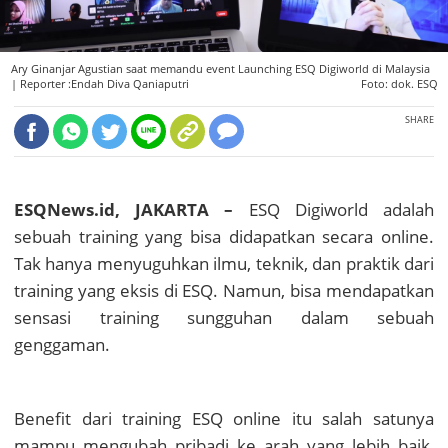
Ary Ginanjar Agustian saat memandu event Launching ESQ Digiworld di Malaysia
|
Reporter :Endah Diva Qaniaputri
Foto: dok. ESQ
SHARE
ESQNews.id, JAKARTA –
ESQ Digiworld adalah
sebuah training yang bisa
di
dapatkan secara online.
Tak hanya menyuguhkan ilmu, teknik, dan praktik dari
training yang eksis di ESQ.
Namun, bisa
mendapatkan
sensasi training sungguhan dalam sebuah
genggaman.
Benefit dari training ESQ online itu salah satunya
m
ampu mengubah pribadi ke arah yang lebih baik,