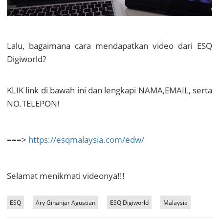
Lalu,
b
agaimana
cara mendapatkan video dari ESQ
Digiworld?
KLIK link di bawah ini dan lengkapi NAMA,
EMAIL
,
serta
NO.TEL
EPON!
===>
https://esqmalaysia.com/edw/
Selamat menikmati videonya!!!
ESQ
Ary Ginanjar Agustian
ESQ Digiworld
Malaysia