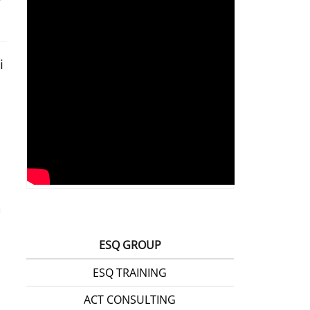
i
a
h
ESQ GROUP
ESQ TRAINING
ACT CONSULTING