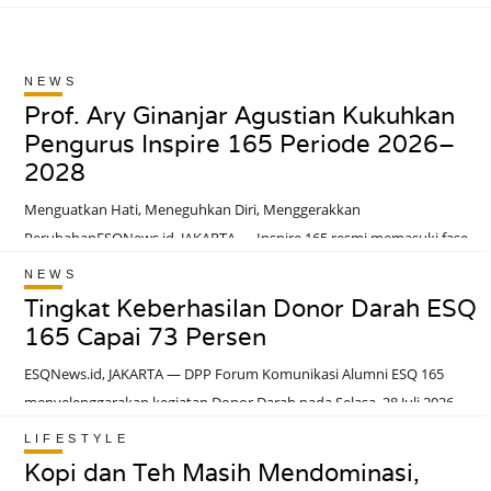
NEWS
Prof. Ary Ginanjar Agustian Kukuhkan
Pengurus Inspire 165 Periode 2026–
2028
Menguatkan Hati, Meneguhkan Diri, Menggerakkan
PerubahanESQNews.id, JAKARTA — Inspire 165 resmi memasuki fase
kepengurusan baru melalui Pelantikan dan Pengukuhan Pengurus
NEWS
Inspire 165 Periode 2026–2028 yang diselenggarakan di Menara 165,
Tingkat Keberhasilan Donor Darah ESQ
Jakarta, Ahad (26/7/2026).Prosesi pelantikan dan pengukuhan
165 Capai 73 Persen
pengurus dilakukan oleh Prof. Dr. (H.C) Ary Ginanjar Agustian, sebagai
ESQNews.id, JAKARTA — DPP Forum Komunikasi Alumni ESQ 165
momentum dimulainya amanah dan tanggung jawab kepengurusan
menyelenggarakan kegiatan Donor Darah pada Selasa, 28 Juli 2026
Inspire 165 untuk periode 2026–2028.Kegiatan yang dilaksanakan
bertempat di Ruang Cordoba, Menara 165, Jakarta. Kegiatan
secara hybrid tersebut dihadiri oleh jajaran Dewan Pembina antara lain
LIFESTYLE
berlangsung mulai pukul 09.00 hingga 12.00 WIB.Sekjen DPP FKA ESQ,
Coach Uwie, Coach Bram, Coach Arief, Coach Huda, dan Coach Rendy,
Kopi dan Teh Masih Mendominasi,
Gita A. Fadilla, menyampaikan bahwa meskipun jumlah pendaftar pada