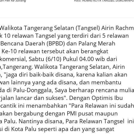
an PMI Ke Sulteng
Foto: HUMAS KOTA TANGSEL DISKOMINFO
ikota Tangerang Selatan (Tangsel) Airin Rachm
10 relawan Tangsel yang terdiri dari 5 relawan
Bencana Daerah (BPBD) dan Palang Merah
. Ke-10 relawan tersebut akan berangkat
mersial, Sabtu (6/10) Pukul 04.00 wib dari
,Tangerang. Walikota Tangerang Selatan, Airin
"jaga diri baik-baik disana, karena kalian akan
wan lainnya yang ada disana, dan membantu
a di Palu-Donggala, Saya berharap rencana muli
rjalan lancar dan sukses". Dengan Optimis Ibu
 cantik ini menambahkan "Para Relawan ini suda
a akan bergabung dengan PMI pusat maupun
 Palu. Nantinya disana, Para Relawan Tangsel ini
 di Kota Palu seperti apa dan yang sangat