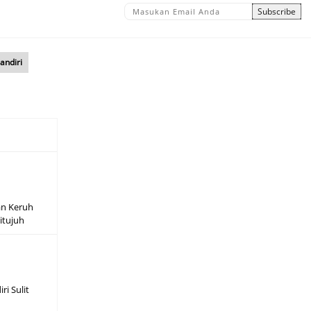
andiri
an Keruh
titujuh
ri Sulit