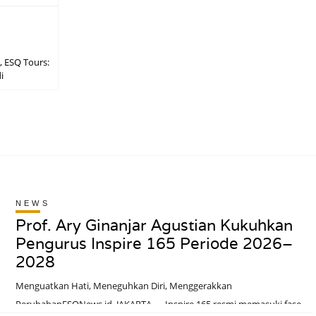
, ESQ Tours:
i
NEWS
Prof. Ary Ginanjar Agustian Kukuhkan
Pengurus Inspire 165 Periode 2026–
2028
Menguatkan Hati, Meneguhkan Diri, Menggerakkan
PerubahanESQNews.id, JAKARTA — Inspire 165 resmi memasuki fase