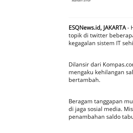
Mandiri Error
ESQNews.id, JAKARTA
- 
topik di twitter bebera
kegagalan sistem IT se
Dilansir dari Kompas.c
mengaku kehilangan sal
bertambah.
Beragam tanggapan munc
di jaga sosial media. 
penambahan saldo tabun