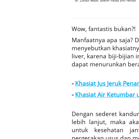
dr. Zaidul Akbar, dokter muda ahli herbal
Wow, fantastis bukan?!
Manfaatnya apa saja? D
menyebutkan khasiatny
liver, karena biji-bijian
dapat menurunkan bera
-
Khasiat Jus Jeruk Pena
-
Khasiat Air Ketumbar u
Dengan sederet kandun
lebih lanjut, maka ak
untuk kesehatan jan
pergerakan usus dan m