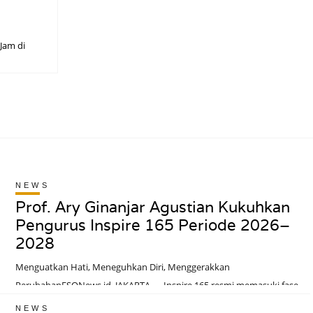
Jam di
NEWS
Prof. Ary Ginanjar Agustian Kukuhkan
Pengurus Inspire 165 Periode 2026–
2028
Menguatkan Hati, Meneguhkan Diri, Menggerakkan
PerubahanESQNews.id, JAKARTA — Inspire 165 resmi memasuki fase
kepengurusan baru melalui Pelantikan dan Pengukuhan Pengurus
NEWS