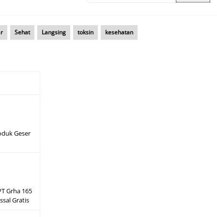
r
Sehat
Langsing
toksin
kesehatan
roduk Geser
PT Grha 165
sal Gratis