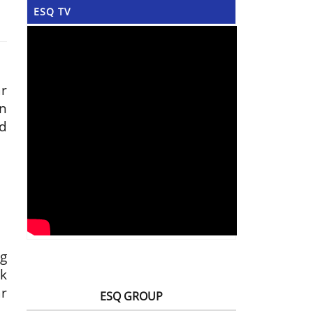
ESQ TV
r
n
ed
g
k
r
ESQ GROUP