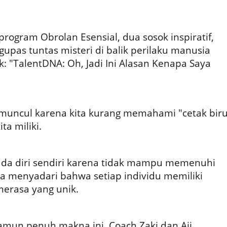
rogram Obrolan Esensial, dua sosok inspiratif,
gupas tuntas misteri di balik perilaku manusia
k: "TalentDNA: Oh, Jadi Ini Alasan Kenapa Saya
in muncul karena kita kurang memahami "cetak bir
ta miliki.
ada diri sendiri karena tidak mampu memenuhi
pa menyadari bahwa setiap individu memiliki
merasa yang unik.
amun penuh makna ini, Coach Zaki dan Aji