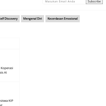
Self Discovery
Mengenal Diri
Kecerdasan Emosional
 Koperasi
sis AI
asiswa KIP
ng