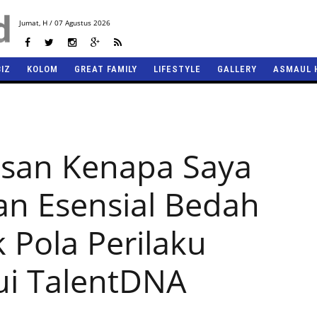
Jumat,
H / 07 Agustus 2026
BIZ
KOLOM
GREAT FAMILY
LIFESTYLE
GALLERY
ASMAUL 
lasan Kenapa Saya
lan Esensial Bedah
k Pola Perilaku
ui TalentDNA