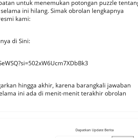
patan untuk menemukan potongan puzzle tentan
selama ini hilang. Simak obrolan lengkapnya
resmi kami:
ya di Sini:
xT5SeWSQ?si=502xW6Ucm7XDbBk3
rkan hingga akhir, karena barangkali jawaban
elama ini ada di menit-menit terakhir obrolan
Dapatkan Update Berita