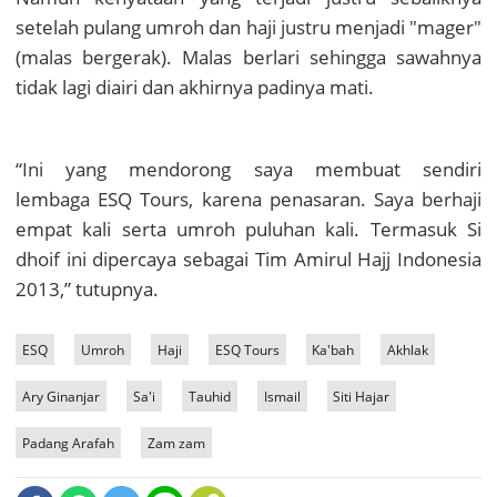
setelah pulang umroh dan haji justru menjadi "mager"
(malas bergerak). Malas berlari sehingga sawahnya
tidak lagi diairi dan akhirnya padinya mati.
“Ini yang mendorong saya membuat sendiri
lembaga ESQ Tours
, karena penasaran. Saya berhaji
empat kali serta umroh puluhan kali. Termasuk Si
dhoif ini dipercaya sebagai Tim Amirul Hajj Indonesia
2013,” tutupnya.
ESQ
Umroh
Haji
ESQ Tours
Ka'bah
Akhlak
Ary Ginanjar
Sa'i
Tauhid
Ismail
Siti Hajar
Padang Arafah
Zam zam