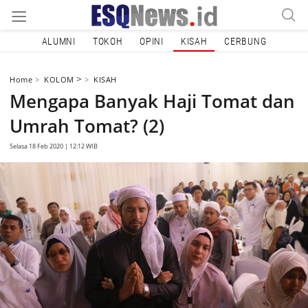
ALUMNI
TOKOH
OPINI
KISAH
CERBUNG
>
Home
KOLOM
KISAH
Mengapa Banyak Haji Tomat dan
Umrah Tomat? (2)
Selasa 18 Feb 2020 | 12:12 WIB