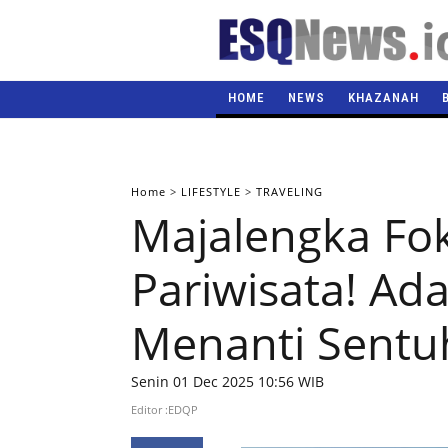
HOME
NEWS
KHAZANAH
Home
>
LIFESTYLE
>
TRAVELING
Majalengka Fo
Pariwisata! Ad
Menanti Sentu
Senin 01 Dec 2025 10:56 WIB
Editor :EDQP