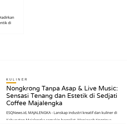
 Hadirkan
ntik di
KULINER
Nongkrong Tanpa Asap & Live Music:
Sensasi Tenang dan Estetik di Sedjati
Coffee Majalengka
ESQNews.id, MAJALENGKA - Lanskap industri kreatif dan kuliner di
Kabupaten Majalengka semakin bergeliat. Menjawab tingginya