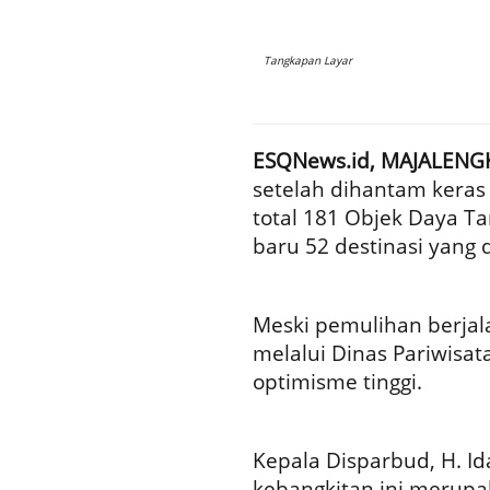
Tangkapan Layar
ESQNews.id, MAJALENGK
setelah dihantam keras
total 181 Objek Daya Ta
baru 52 destinasi yang d
Meski pemulihan berja
melalui Dinas Pariwisa
optimisme tinggi.
Kepala Disparbud, H. I
kebangkitan ini merupak