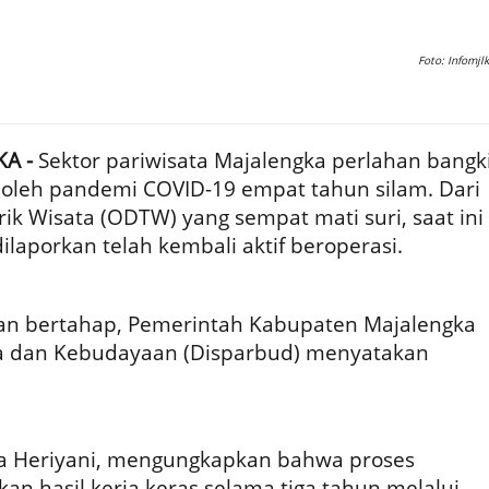
Foto: Infomjlk
A -
Sektor pariwisata Majalengka perlahan bangki
 oleh pandemi COVID-19 empat tahun silam. Dari
rik Wisata (ODTW) yang sempat mati suri, saat ini
ilaporkan telah kembali aktif beroperasi.
lan bertahap, Pemerintah Kabupaten Majalengka
ta dan Kebudayaan (Disparbud) menyatakan
da Heriyani, mengungkapkan bahwa proses
an hasil kerja keras selama tiga tahun melalui