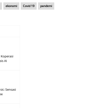
ekonomi
Covid 19
pandemi
 Koperasi
sis AI
ic: Sensasi
ee