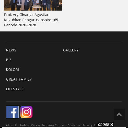
Prof. Ary Ginanjar Agustian
Kukuhkan Pengurus Inspire 165
Periode 2026–2028
NEWS
GALLERY
BIZ
KOLOM
GREAT FAMILY
LIFESTYLE
About Us
Redaksi
Career
Pedoman
Contacts
Disclaimer
Privacy Policy