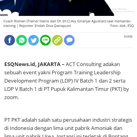
Coach Risman (Trainer lisensi dari Dr. (H.C) Ary Ginanjar Agustian) saat memandu
training |
Reporter :Endah Diva Qaniaputri
Foto: dok. ESQ
SHARE
ESQNews.id, JAKARTA –
ACT Consulting adakan
sebuah event yakni Program Training Leadership
Development Program (LDP) IV Batch 1 dan 2 serta
LDP V Batch 1 di PT Pupuk Kalimantan Timur (PKT) by
zoom.
PT PKT adalah salah satu perusahaan industri strategis
di Indonesia dengan lima unit pabrik Amoniak dan
lima unit pabrik Urea. Instansi ini terletak di Bontang,