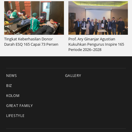
Tingkat Keberhasilan Donor
Prof. Ary Ginanjar Agustian
Darah ESQ 165 Capai 73 Persen
Kukuhkan Pengurus Inspire 165
Periode 2026–2028
NEWS
GALLERY
BIZ
KOLOM
GREAT FAMILY
LIFESTYLE