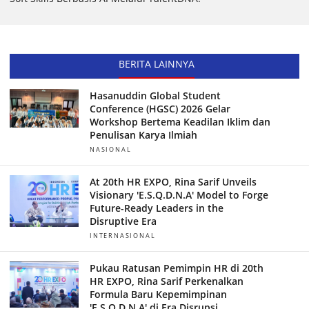
BERITA LAINNYA
Hasanuddin Global Student
Conference (HGSC) 2026 Gelar
Workshop Bertema Keadilan Iklim dan
Penulisan Karya Ilmiah
NASIONAL
At 20th HR EXPO, Rina Sarif Unveils
Visionary 'E.S.Q.D.N.A' Model to Forge
Future-Ready Leaders in the
Disruptive Era
INTERNASIONAL
Pukau Ratusan Pemimpin HR di 20th
HR EXPO, Rina Sarif Perkenalkan
Formula Baru Kepemimpinan
'E.S.Q.D.N.A' di Era Disrupsi