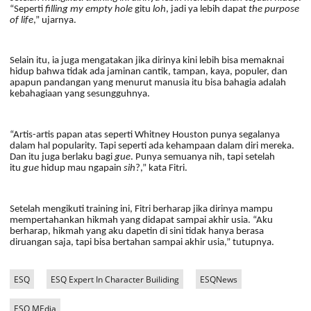
“Seperti
filling my empty hole
gitu
loh
, jadi ya lebih dapat
the purpose
of life
,” ujarnya.
Selain itu, ia juga mengatakan jika dirinya kini lebih bisa memaknai
hidup bahwa tidak ada jaminan cantik, tampan, kaya, populer, dan
apapun pandangan yang menurut manusia itu bisa bahagia adalah
kebahagiaan yang sesungguhnya.
“Artis-artis papan atas seperti Whitney Houston punya segalanya
dalam hal popularity. Tapi seperti ada kehampaan dalam diri mereka.
Dan itu juga berlaku bagi
gue
. Punya semuanya nih, tapi setelah
itu
gue
hidup mau ngapain
sih
?,” kata Fitri.
Setelah mengikuti training ini, Fitri berharap jika dirinya mampu
mempertahankan hikmah yang didapat sampai akhir usia. “Aku
berharap, hikmah yang aku dapetin di sini tidak hanya berasa
diruangan saja, tapi bisa bertahan sampai akhir usia,” tutupnya.
ESQ
ESQ Expert In Character Builiding
ESQNews
ESQ MEdia