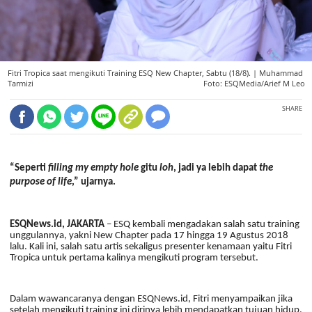
Fitri Tropica saat mengikuti Training ESQ New Chapter, Sabtu (18/8). |
Muhammad
Tarmizi
Foto: ESQMedia/Arief M Leo
SHARE
“Seperti
filling my empty hole
gitu
loh
, jadi ya lebih dapat
the
purpose of life
,” ujarnya.
ESQNews.id, JAKARTA
– ESQ kembali mengadakan salah satu training
unggulannya, yakni New Chapter pada 17 hingga 19 Agustus 2018
lalu. Kali ini, salah satu artis sekaligus presenter kenamaan yaitu Fitri
Tropica untuk pertama kalinya mengikuti program tersebut.
Dalam wawancaranya dengan ESQNews.id, Fitri menyampaikan jika
setelah mengikuti training ini dirinya lebih mendapatkan tujuan hidup.