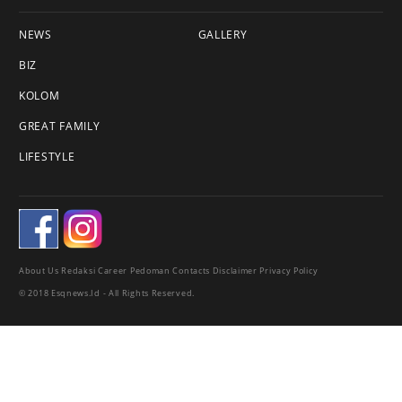
NEWS
GALLERY
BIZ
KOLOM
GREAT FAMILY
LIFESTYLE
About Us
Redaksi
Career
Pedoman
Contacts
Disclaimer
Privacy Policy
© 2018 Esqnews.id - All Rights Reserved.