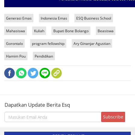
Generasi Emas
Indonesia Emas
ESQ Business School
Mahasiswa
Kuliah
Bupati Bone Bolango
Beasiswa
Gorontalo
program fellowship
Ary Ginanjar Agustian
Hamim Pou
Pendidikan
Dapatkan Update Berita Esq