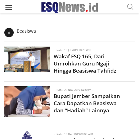
Beasiswa
#
-
Rabu 10 Jul 2019 18:20 WIB
Wakaf ESQ 165, Dari
Umrohkan Guru Ngaji
Hingga Beasiswa Tahfidz
-
Rabu 20 Nov 2019 14:30 WIB
Bupati Jember Sampaikan
Cara Dapatkan Beasiswa
dan “Hadiah” Lainnya
-
Rabu 18 Dec 2019 08:08 WIB