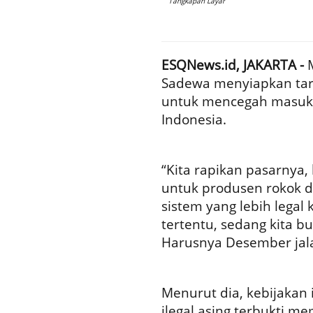
Tangkapan Layar
ESQNews.id, JAKARTA -
M
Sadewa menyiapkan tarif
untuk mencegah masuknya
Indonesia.
“Kita rapikan pasarnya, 
untuk produsen rokok da
sistem yang lebih legal
tertentu, sedang kita b
Harusnya Desember jalan
Menurut dia, kebijakan
ilegal asing terbukti m