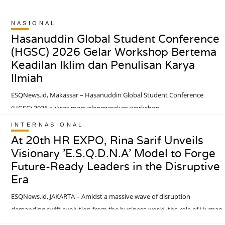
NASIONAL
Hasanuddin Global Student Conference
(HGSC) 2026 Gelar Workshop Bertema
Keadilan Iklim dan Penulisan Karya
Ilmiah
ESQNews.id, Makassar – Hasanuddin Global Student Conference
(HGSC) 2026 sukses menyelenggarakan workshop
bertajuk “Transforming Environmental Agendas: A Socio-Political
INTERNASIONAL
Approach to Global Climate Justice” secara daring melalui Zoom
At 20th HR EXPO, Rina Sarif Unveils
Meeting pada Senin, 6 Juli 2026, pukul 09.00–12.30 WITA. Kegiatan ini
Visionary 'E.S.Q.D.N.A' Model to Forge
merupakan salah satu rangkaian menuju penyelenggaraan HGSC 2026
Future-Ready Leaders in the Disruptive
yang bertujuan membekali peserta dengan wawasan akademik dan
Era
keterampilan yang relevan dalam menghadapi konferensi
ESQNews.id, JAKARTA – Amidst a massive wave of disruption
ilmiah.Workshop menghadirkan dua narasumber dari Fakultas Ilmu
demanding swift evolution from the business world, the role of Human
Sosial dan Ilmu Politik Universitas Hasanuddin. Pusparida Syahdan,
Resources (HR) has transformed into a critical cornerstone of modern