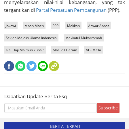
menyelaraskan nilai-nilai kebangsaan, yang tak
tergantikan di
Partai Persatuan Pembangunan
(PPP).
Jokowi
Mbah Moen
PPP
Mekkah
Anwar Abbas
Sekjen Majelis Ulama Indonesia
Makkatul Mukarromah
Kiai Haji Maimun Zubair
Masjidil Haram
Al – Ma’la
Dapatkan Update Berita Esq
BERITA TERKAIT