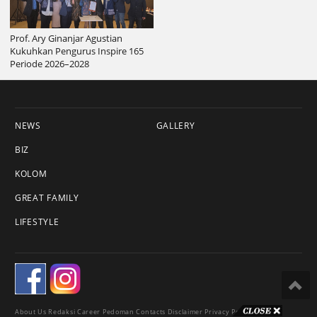
Prof. Ary Ginanjar Agustian
Kukuhkan Pengurus Inspire 165
Periode 2026–2028
NEWS
GALLERY
BIZ
KOLOM
GREAT FAMILY
LIFESTYLE
About Us
Redaksi
Career
Pedoman
Contacts
Disclaimer
Privacy Policy