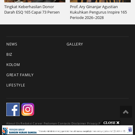
Tingkat Keberhasilan Donor
Prof. Ary Ginanjar Agustian
Darah ESQ 165 Capai 73 Persen
Kukuhkan Pengurus Inspire 165
Periode 2026–2028
NEWS
GALLERY
BIZ
KOLOM
GREAT FAMILY
LIFESTYLE
About Us
Redaksi
Career
Pedoman
Contacts
Disclaimer
Privacy Policy
© 2018 Esqnews.id - All Rights Reserved.