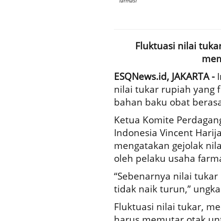
farmasi
Fluktuasi nilai tu
mem
ESQNews.id, JAKARTA -
nilai tukar rupiah yang 
bahan baku obat berasa
Ketua Komite Perdagang
Indonesia Vincent Harija
mengatakan gejolak nila
oleh pelaku usaha farm
“Sebenarnya nilai tukar 
tidak naik turun,” ungka
Fluktuasi nilai tukar, 
harus memutar otak unt