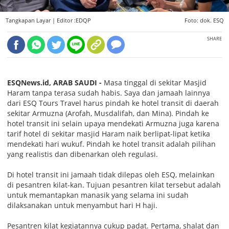
Tangkapan Layar |
Editor :EDQP
Foto: dok. ESQ
SHARE
ESQNews.id, ARAB SAUDI -
Masa tinggal di sekitar Masjid
Haram tanpa terasa sudah habis. Saya dan jamaah lainnya
dari ESQ Tours Travel harus pindah ke hotel transit di daerah
sekitar Armuzna (Arofah, Musdalifah, dan Mina). Pindah ke
hotel transit ini selain upaya mendekati Armuzna juga karena
tarif hotel di sekitar masjid Haram naik berlipat-lipat ketika
mendekati hari wukuf. Pindah ke hotel transit adalah pilihan
yang realistis dan dibenarkan oleh regulasi.
Di hotel transit ini jamaah tidak dilepas oleh ESQ, melainkan
di pesantren kilat-kan. Tujuan pesantren kilat tersebut adalah
untuk memantapkan manasik yang selama ini sudah
dilaksanakan untuk menyambut hari H haji.
Pesantren kilat kegiatannya cukup padat. Pertama, shalat dan