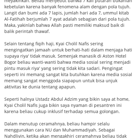
meyakinkan. Beliau menyebut bahwa 7 kali putaran bukanlah
kebetulan karena banyak fenomena alam dengan pola tujuh.
Langit dan bumi ada 7 lapis, jumlah hari ada 7, ummul kitab
Al-Fatihah berjumlah 7 ayat adalah sebagian dari pola tujuh.
Maka, yakinlah bahwa Allah pasti memiliki maksud baik di
balik perintah thawaf.
Selain tentang fiqih haji, Kyai Cholil Nafis sering
mengingatkan jamaah untuk berhati-hati dalam menjaga hati
supaya riya' tidak masuk. Semenjak manasik di Aston Hotel
Bogor beliau wanti-wanti bahwa media sosial sering menjadi
pintu masuk riya' yang sering tidak kita sadari. Pengingat
seperti ini memang sangat kita butuhkan karena media sosial
memang sangat menggoda siapapun untuk bisa unjuk
aktivitas ke dunia tentang apapun.
Seperti halnya Ustadz Abdul Adzim yang bikin saya at home,
Kyai Cholil Nafis juga bikin saya nyaman di pesantren ini
karena beliau cukup inklusif terhadap semua golongan.
Dalam menutup ceramahnya, beliau hampir selalu
menggunakan cara NU dan Muhammadiyah. Sebagai
Nahdliyin, ketika akan mengakhiri ceramahnya beliau tidak