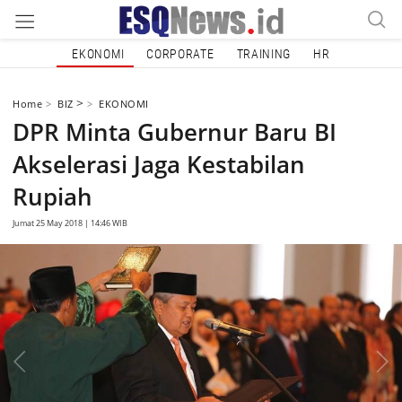
EKONOMI
CORPORATE
TRAINING
HR
>
Home
BIZ
EKONOMI
DPR Minta Gubernur Baru BI
Akselerasi Jaga Kestabilan
Rupiah
Jumat 25 May 2018 | 14:46 WIB