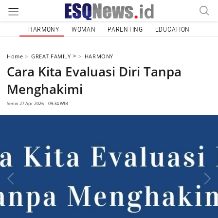
HARMONY
WOMAN
PARENTING
EDUCATION
>
Home
GREAT FAMILY
HARMONY
Cara Kita Evaluasi Diri Tanpa
Menghakimi
Senin 27 Apr 2026 | 09:34 WIB