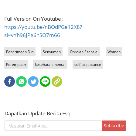
Full Version On Youtube :
https://youtu.be/nBOdPGe12X8?
si=vYh96JPe6hSQ7m66
Penerimaan Diri
Senyuman
Obrolan Esensial
Women
Perempuan
kesehatan mental
self-acceptance
Dapatkan Update Berita Esq