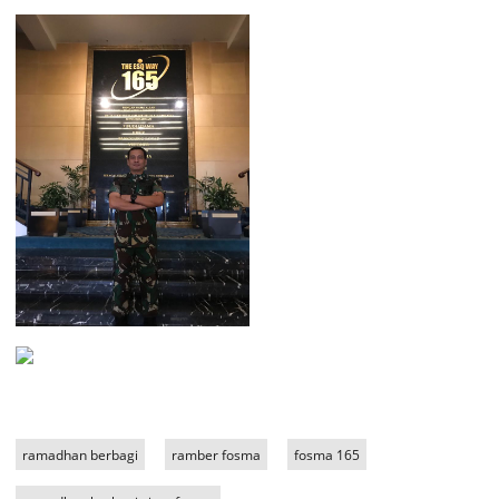
ramadhan berbagi
ramber fosma
fosma 165