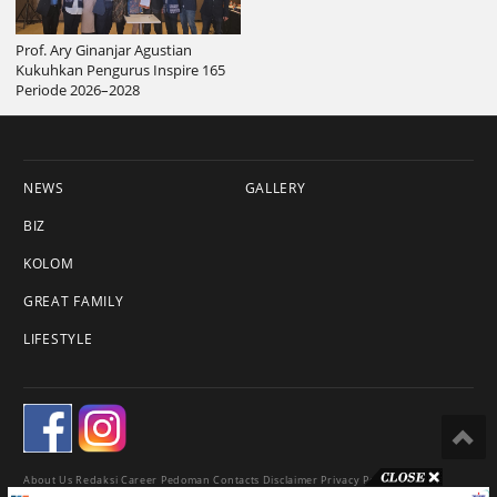
Prof. Ary Ginanjar Agustian
Kukuhkan Pengurus Inspire 165
Periode 2026–2028
NEWS
GALLERY
BIZ
KOLOM
GREAT FAMILY
LIFESTYLE
About Us
Redaksi
Career
Pedoman
Contacts
Disclaimer
Privacy Policy