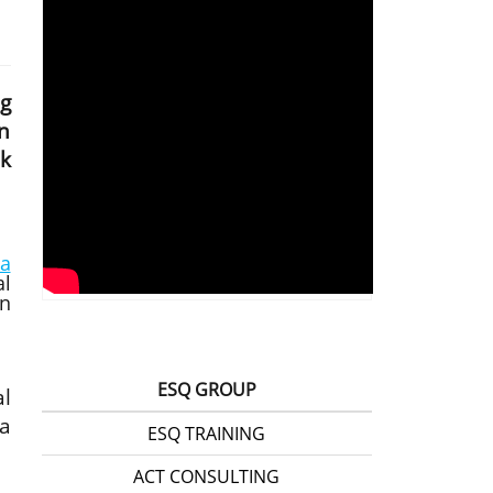
g
n
k
da
al
an
ESQ GROUP
al
a
ESQ TRAINING
ACT CONSULTING