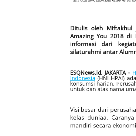
Etta Goat Milk, Salah Satu Resep Herbal da
Ditulis oleh Miftakhu
Amazing You 2018 di 
informasi dari kegia
silaturahmi antar Alum
ESQNews.id, JAKARTA -
H
Indonesia
(HNI HPAI) ada
konsumsi harian. Perusa
untuk dan atas nama uma
Visi besar dari perusah
kelas duniaa. Caran
mandiri secara ekonomi