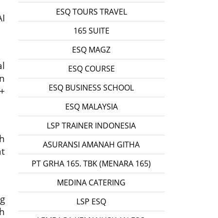
ESQ TOURS TRAVEL
I
165 SUITE
ESQ MAGZ
l
ESQ COURSE
n
ESQ BUSINESS SCHOOL
+
ESQ MALAYSIA
LSP TRAINER INDONESIA
h
ASURANSI AMANAH GITHA
t
PT GRHA 165. TBK (MENARA 165)
MEDINA CATERING
g
LSP ESQ
h