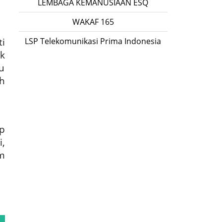
LEMBAGA KEMANUSIAAN ESQ
WAKAF 165
i
LSP Telekomunikasi Prima Indonesia
k
u
h
p
i,
m