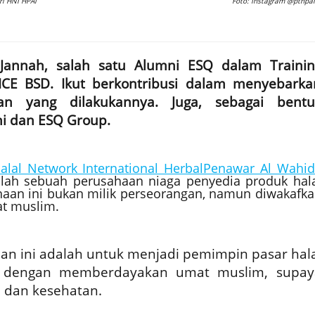
ri HNI HPAI
Foto: Instagram @pthpai
l Jannah, salah satu Alumni ESQ dalam Trainin
ICE BSD. Ikut berkontribusi dalam menyebarka
tan yang dilakukannya. Juga, sebagai bentu
ni dan ESQ Group.
alal Network International HerbalPenawar Al Wahi
lah sebuah perusahaan niaga penyedia produk hal
haan ini bukan milik perseorangan, namun diwakafk
t muslim.
aan ini adalah untuk menjadi pemimpin pasar hal
ya dengan memberdayakan umat muslim, supay
 dan kesehatan.