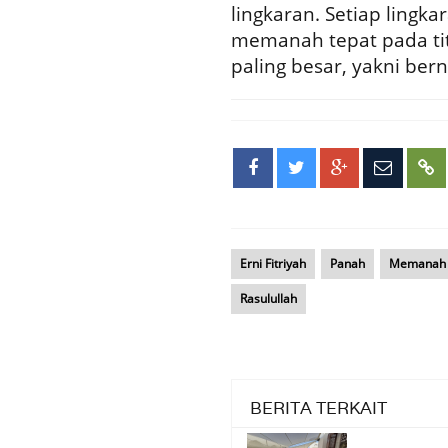
lingkaran. Setiap lingka
memanah tepat pada tit
paling besar, yakni berni
Erni Fitriyah
Panah
Memanah
Rasulullah
BERITA TERKAIT