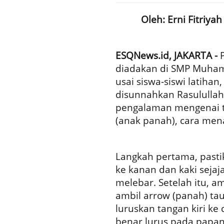
Oleh: Erni Fitri
ESQNews.id, JAKARTA -
diadakan di SMP Muhamm
usai siswa-siswi latiha
disunnahkan Rasulullah
pengalaman mengenai te
(anak panah), cara menar
Langkah pertama, pasti
ke kanan dan kaki sejaja
melebar. Setelah itu, a
ambil arrow (panah) ta
luruskan tangan kiri ke
benar lurus pada papan