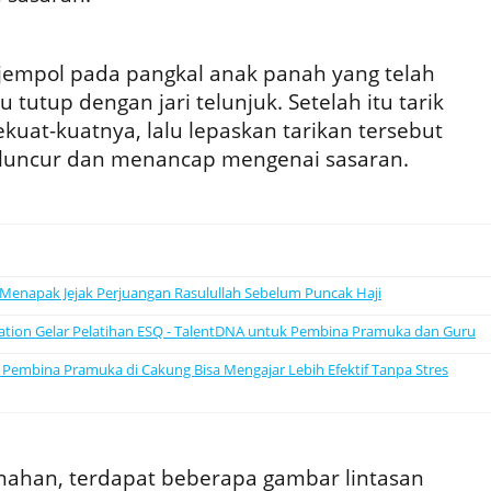
jempol pada pangkal anak panah yang telah
u tutup dengan jari telunjuk. Setelah itu tarik
uat-kuatnya, lalu lepaskan tarikan tersebut
luncur dan menancap mengenai sasaran.
Q: Menapak Jejak Perjuangan Rasulullah Sebelum Puncak Haji
ation Gelar Pelatihan ESQ - TalentDNA untuk Pembina Pramuka dan Guru
 Pembina Pramuka di Cakung Bisa Mengajar Lebih Efektif Tanpa Stres
nahan, terdapat beberapa gambar lintasan