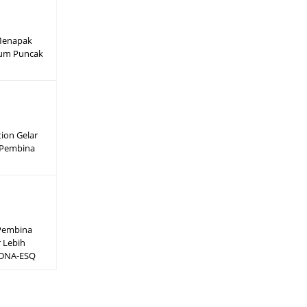
: Menapak
elum Puncak
ion Gelar
 Pembina
 Pembina
 Lebih
ntDNA-ESQ