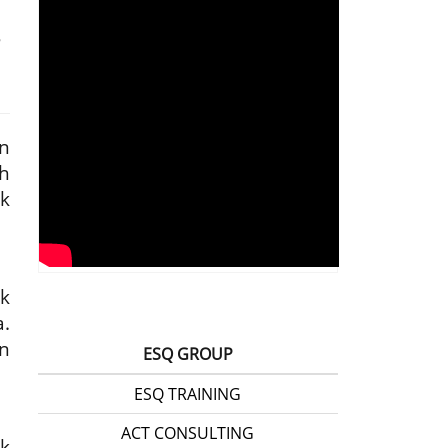
n
h
uk
k
.
n
ESQ GROUP
ESQ TRAINING
ACT CONSULTING
k