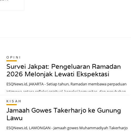
OPINI
Survei Jakpat: Pengeluaran Ramadan
2026 Melonjak Lewati Ekspektasi
ESQNews.id, JAKARTA - Setiap tahun, Ramadan membawa perpaduan
istimewa antara refleksi spiritual, koneksi komunitas, dan perubahan
dalam ritme kehidupan sehari-hari kita. Namun, di luar puasa dan
KISAH
ibadah, Ramadan juga memicu gelombang besar aktivitas sosial dan
Jamaah Gowes Takerharjo ke Gunung
ekonomi yang menyeimbangkan tradisi, anggaran perayaan, dan
Lawu
persiapan liburan.Jakpat melakukan survei pra dan pasca Ramadan
ESQNews.id, LAMONGAN - Jamaah gowes Muhammadiyah Takerharjo
2026 untuk membandingkan ekspektasi dengan realitas terkait