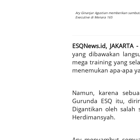
Ary Ginanjar Agustian memberikan sambut
Executive di Menara 165
ESQNews.id, JAKARTA -
yang dibawakan langsu
mega training yang sela
menemukan apa-apa yang
Namun, karena sebua
Gurunda ESQ itu, diri
Digantikan oleh salah 
Herdimansyah.
Ary menyambut semua 