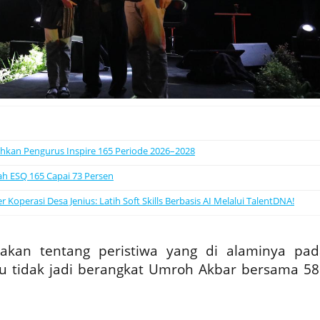
uhkan Pengurus Inspire 165 Periode 2026–2028
ah ESQ 165 Capai 73 Persen
operasi Desa Jenius: Latih Soft Skills Berbasis AI Melalui TalentDNA!
akan tentang peristiwa yang di alaminya pad
itu tidak jadi berangkat Umroh Akbar bersama 58