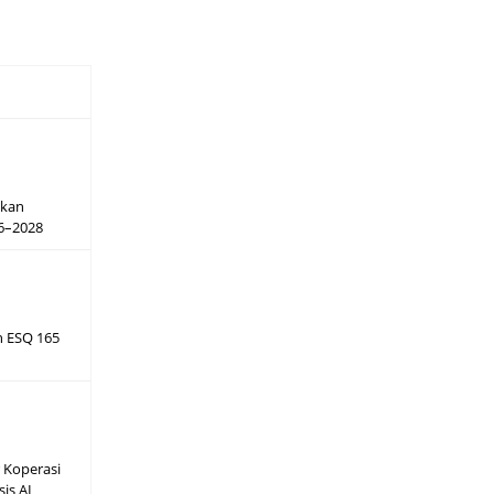
hkan
26–2028
h ESQ 165
 Koperasi
sis AI