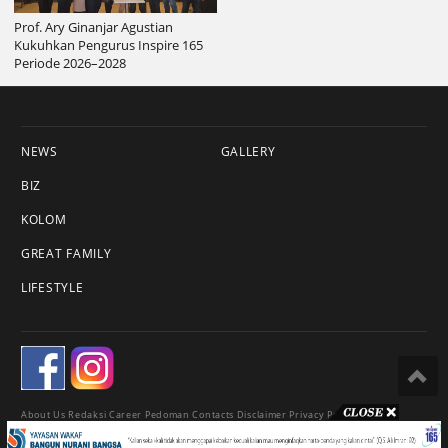
Prof. Ary Ginanjar Agustian
Kukuhkan Pengurus Inspire 165
Periode 2026–2028
NEWS
GALLERY
BIZ
KOLOM
GREAT FAMILY
LIFESTYLE
About Us
Redaksi
Career
Pedoman
Contacts
Disclaimer
Privacy Policy
© 2018 Esqnews.id - All Rights Reserved.