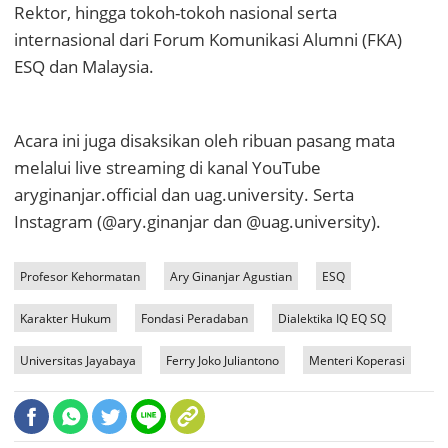
Rektor, hingga tokoh-tokoh nasional serta
internasional dari Forum Komunikasi Alumni (FKA)
ESQ dan Malaysia.
Acara ini juga disaksikan oleh ribuan pasang mata
melalui live streaming di kanal YouTube
aryginanjar.official dan uag.university. Serta
Instagram (@ary.ginanjar dan @uag.university).
Profesor Kehormatan
Ary Ginanjar Agustian
ESQ
Karakter Hukum
Fondasi Peradaban
Dialektika IQ EQ SQ
Universitas Jayabaya
Ferry Joko Juliantono
Menteri Koperasi