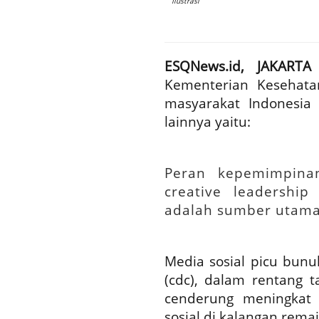
Ilustrasi
ESQNews.id, JAKARTA
Kementerian Kesehat
masyarakat Indonesia
lainnya yaitu:
Peran kepemimpinan
creative leadership
adalah sumber utam
Media sosial picu bunuh
(cdc), dalam rentang 
cenderung meningkat
sosial di kalangan remaj