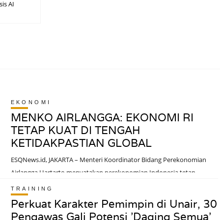
sis AI
EKONOMI
MENKO AIRLANGGA: EKONOMI RI
TETAP KUAT DI TENGAH
KETIDAKPASTIAN GLOBAL
ESQNews.id, JAKARTA – Menteri Koordinator Bidang Perekonomian
Airlangga Hartarto menyatakan perekonomian Indonesia tetap
memiliki resiliensi kuat dan ruang untuk tumbuh di tengah
TRAINING
ketidakpastian ekonomi global.Ia menjelaskan bahwa sejumlah
Perkuat Karakter Pemimpin di Unair, 30
indikator ekonomi nasional masih terjaga, mulai dari pertumbuhan
Pengawas Gali Potensi 'Daging Semua'