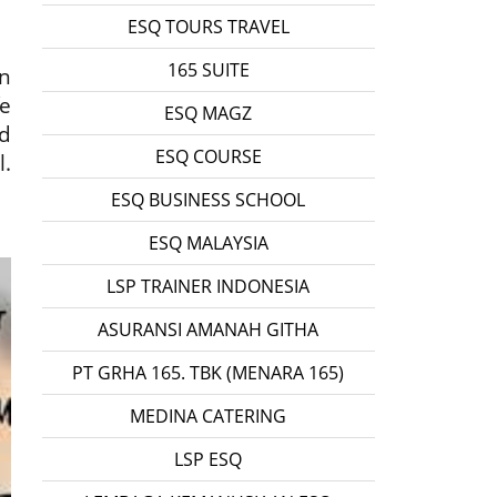
ESQ TOURS TRAVEL
165 SUITE
n
fe
ESQ MAGZ
nd
ESQ COURSE
l.
ESQ BUSINESS SCHOOL
ESQ MALAYSIA
LSP TRAINER INDONESIA
ASURANSI AMANAH GITHA
PT GRHA 165. TBK (MENARA 165)
MEDINA CATERING
LSP ESQ