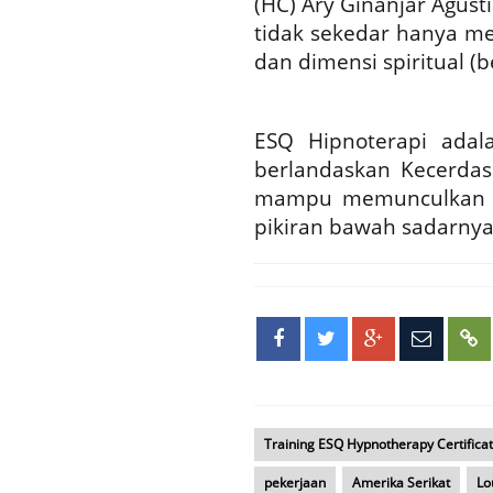
(HC) Ary Ginanjar Agu
tidak sekedar hanya me
dan dimensi spiritual (be
ESQ Hipnoterapi ada
berlandaskan Kecerdasa
mampu memunculkan k
pikiran bawah sadarnya
Training ESQ Hypnotherapy Certificat
pekerjaan
Amerika Serikat
Lo