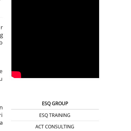
r
g
b
e
u
ESQ GROUP
on
i
ESQ TRAINING
a
ACT CONSULTING