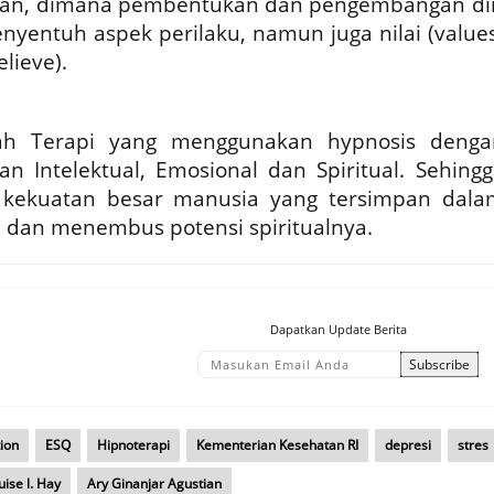
stian, dimana pembentukan dan pengembangan dir
nyentuh aspek perilaku, namun juga nilai (values
lieve).
lah Terapi yang menggunakan hypnosis denga
n Intelektual, Emosional dan Spiritual. Sehingg
ekuatan besar manusia yang tersimpan dala
 dan menembus potensi spiritualnya.
Dapatkan Update Berita
ion
ESQ
Hipnoterapi
Kementerian Kesehatan RI
depresi
stres
uise l. Hay
Ary Ginanjar Agustian