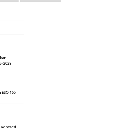
hkan
26–2028
h ESQ 165
 Koperasi