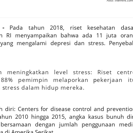
Foto: livemint.com
 -
Pada tahun 2018, riset kesehatan dasa
an RI menyampaikan bahwa ada 11 juta oran
 yang mengalami depresi dan stress. Penyeba
 meningkatkan level stress: Riset centr
88% pemimpin melaporkan
p
ekerjaan it
a
s
tress dalam hidup mereka.
 diri: Centers for disease control and preventi
tahun 2010 hingga 2015, angka kasus bunuh dir
 bersamaan dengan jumlah penggunaan medi
a di Amerika Serikat.