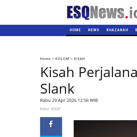
HOME
NEWS
KHAZANAH
Home
>
KOLOM
>
KISAH
Kisah Perjalana
Slank
Rabu 29 Apr 2026 12:56 WIB
Editor :EDQP