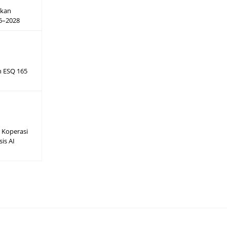
hkan
26–2028
h ESQ 165
 Koperasi
sis AI