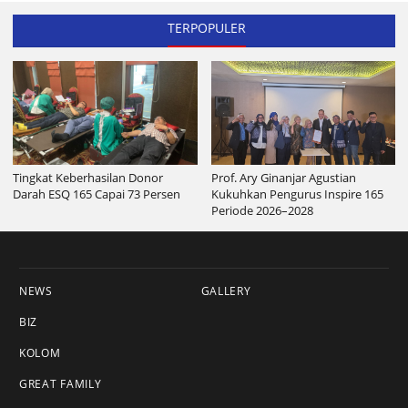
TERPOPULER
Tingkat Keberhasilan Donor
Prof. Ary Ginanjar Agustian
Darah ESQ 165 Capai 73 Persen
Kukuhkan Pengurus Inspire 165
Periode 2026–2028
NEWS
GALLERY
BIZ
KOLOM
GREAT FAMILY