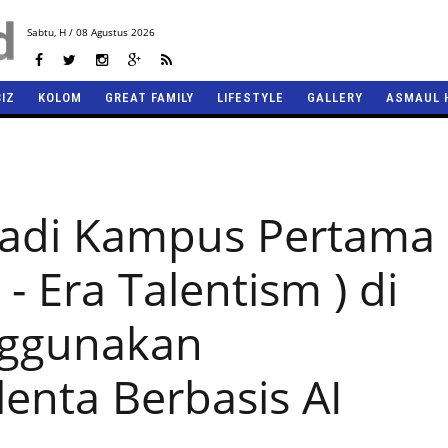
Sabtu,
H / 08 Agustus 2026
BIZ
KOLOM
GREAT FAMILY
LIFESTYLE
GALLERY
ASMAUL 
 Jadi Kampus Pertama
 - Era Talentism ) di
nggunakan
enta Berbasis AI