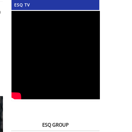
ESQ TV
n
ESQ GROUP