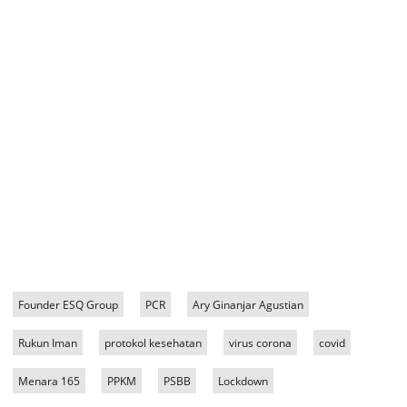
Founder ESQ Group
PCR
Ary Ginanjar Agustian
Rukun Iman
protokol kesehatan
virus corona
covid
Menara 165
PPKM
PSBB
Lockdown