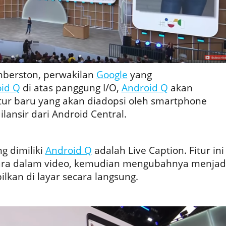
hberston, perwakilan
Google
yang
id Q
di atas panggung I/O,
Android Q
akan
ur baru yang akan diadopsi oleh smartphone
ilansir dari Android Central.
ng dimiliki
Android Q
adalah Live Caption. Fitur ini
ra dalam video, kemudian mengubahnya menjad
ilkan di layar secara langsung.