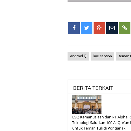
android Q
live caption
teman t
BERITA TERKAIT
ESQ Kemanusiaan dan PT Alpha 
Teknologi Salurkan 100 Al-Qur’an 
untuk Teman Tuli di Pontianak