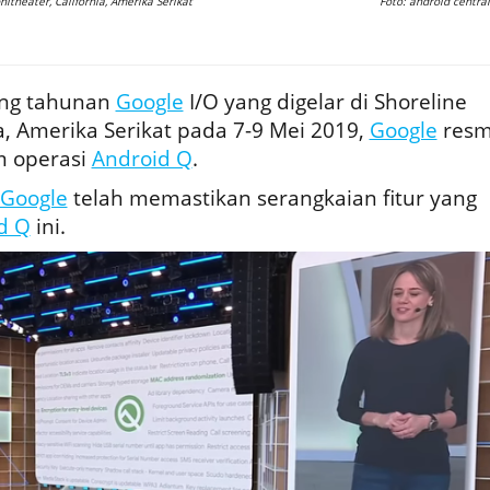
itheater, California, Amerika Serikat
Foto: android central
ng tahunan
Google
I/O yang digelar di Shoreline
a, Amerika Serikat pada 7-9 Mei 2019,
Google
resm
m operasi
Android Q
.
Google
telah memastikan serangkaian fitur yang
d Q
ini.