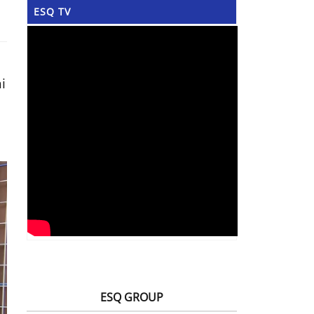
ESQ TV
i
ESQ GROUP