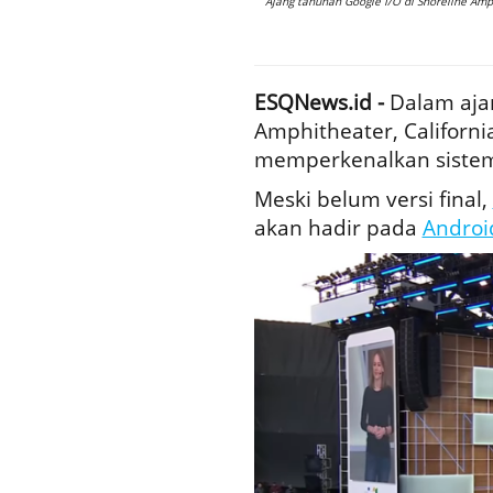
Ajang tahunan Google I/O di Shoreline Amph
ESQNews.id -
Dalam aja
Amphitheater, Californi
memperkenalkan siste
Meski belum versi final,
akan hadir pada
Androi