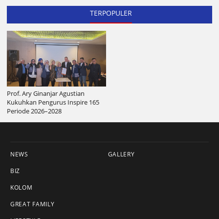
TERPOPULER
Prof. Ary Ginanjar Agustian
Kukuhkan Pengurus Inspire 165
Periode 2026–2028
NEWS
GALLERY
BIZ
KOLOM
GREAT FAMILY