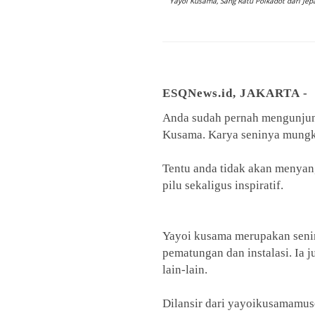
Yayoi Kusama, Sang Ratu Polkadot dari Jep
ESQNews.id, JAKARTA -
Anda sudah pernah mengunjun
Kusama. Karya seninya mung
Tentu anda tidak akan menyang
pilu sekaligus inspiratif.
Yayoi kusama merupakan seni
pematungan dan instalasi. Ia ju
lain-lain.
Dilansir dari yayoikusamamuse