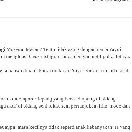
ang
Foto: pinterest/ESQNews.id
gi Museum Macan? Tentu tidak asing dengan nama Yayoi
kin menghiasi
feeds
instagram anda dengan motif polkadotnya.
ka bahwa dibalik karya unik dari Yayoi Kusama ini ada kisah
man kontemporer Jepang yang berkecimpung di bidang
ga aktif di bidang seni lukis, seni pertunjukan, film, mode dan
umjpn, masa kecilnya tidak seperti anak kebanyakan. Ia yang