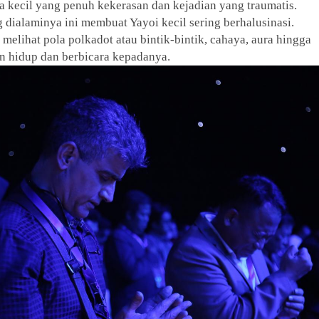
a kecil yang penuh kekerasan dan kejadian yang traumatis.
 dialaminya ini membuat Yayoi kecil sering berhalusinasi.
 melihat pola polkadot atau bintik-bintik, cahaya, aura hingga
n hidup dan berbicara kepadanya.