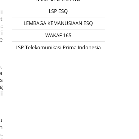
LSP ESQ
i
t
LEMBAGA KEMANUSIAAN ESQ
:
i
WAKAF 165
e
LSP Telekomunikasi Prima Indonesia
,
a
s
g
i
u
n
.