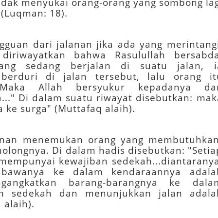
idak menyukai orang-orang yang sombong lag
(Luqman: 18).
gguan dari jalanan jika ada yang merintangi
diriwayatkan bahwa Rasulullah bersabda
ang sedang berjalan di suatu jalan, i
rduri di jalan tersebut, lalu orang it
. Maka Allah bersyukur kepadanya da
.." Di dalam suatu riwayat disebutkan: mak
ke surga" (Muttafaq alaih).
alanan menemukan orang yang membutuhkan
olongnya. Di dalam hadis disebutkan: "Setia
mempunyai kewajiban sedekah...diantaranya
bawanya ke dalam kendaraannya adala
gangkatkan barang-barangnya ke dala
h sedekah dan menunjukkan jalan adala
q alaih).