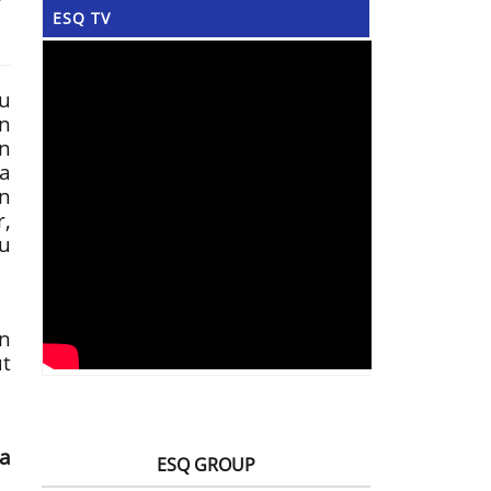
ESQ TV
u
n
n
a
n
r,
u
n
t
a
ESQ GROUP