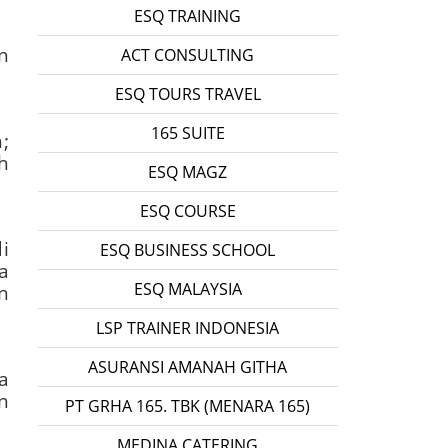
ESQ TRAINING
n
ACT CONSULTING
ESQ TOURS TRAVEL
165 SUITE
;
h
ESQ MAGZ
ESQ COURSE
i
ESQ BUSINESS SCHOOL
a
ESQ MALAYSIA
n
LSP TRAINER INDONESIA
ASURANSI AMANAH GITHA
a
n
PT GRHA 165. TBK (MENARA 165)
MEDINA CATERING