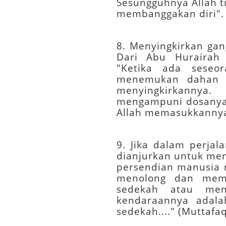
Sesungguhnya Allah t
membanggakan diri". 
8. Menyingkirkan gan
Dari Abu Hurairah 
"Ketika ada seseor
menemukan dahan be
menyingkirkannya
mengampuni dosanya.
Allah memasukkannya 
9. Jika dalam perj
dianjurkan untuk men
persendian manusia 
menolong dan mem
sedekah atau men
kendaraannya adala
sedekah...." (Muttafa