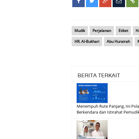
Mudik
Perjalanan
Etiket
Ha
HR. Al-Bukhari
Abu Hurairah
BERITA TERKAIT
Menempuh Rute Panjang, Ini Pol
Berkendara dan Istirahat Pemudi