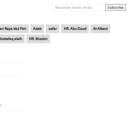
ri Raya Idul Fitri
Adab
safar
HR. Abu Daud
Al-Albani
Muttafaq alaih
HR. Muslim
a
k