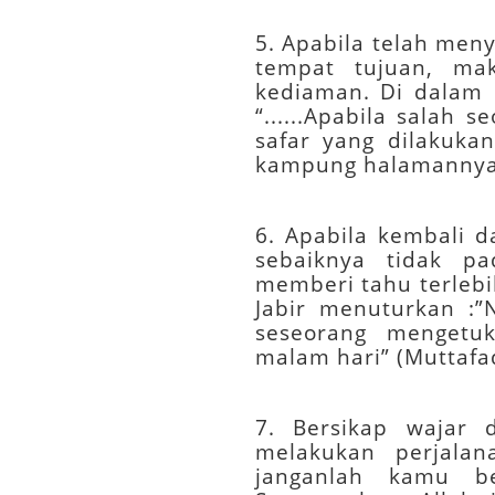
5. Apabila telah men
tempat tujuan, ma
kediaman. Di dalam 
“......Apabila salah
safar yang dilakuka
kampung halamannya” 
6. Apabila kembali 
sebaiknya tidak pa
memberi tahu terleb
Jabir menuturkan :”
seseorang mengetu
malam hari” (Muttafaq
7. Bersikap wajar 
melakukan perjalan
janganlah kamu b