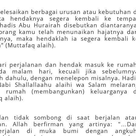
yelesaikan berbagai urusan atau kebutuhan d
ka hendaknya segera kembali ke tempa
hadis Abu Hurairah disebutkan diantaranya
 seorang kamu telah menunaikan hajatnya dar
nnya, maka hendaklah ia segera kembali k
(Muttafaq alaih).
dari perjalanan dan hendak masuk ke rumah
da malam hari, kecuali jika sebelumny
ih dahulu, dengan menelepon misalnya. Hadi
Nabi Shallallaahu alaihi wa Salam melaran
k rumah (membangunkan) keluarganya d
 alaih).
dan tidak sombong di saat berjalan ata
an. Allah berfirman yang artinya: "…Da
erjalan di muka bumi dengan angkuh