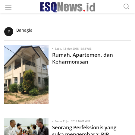
Bahagia
#
-
Sabtu 12 May 2018 13:18 WIB
Rumah, Apartemen, dan
Keharmonisan
-
Senin 11 Jun 2018 16:01 WIB
Seorang Perfeksionis yang
suka mengembara: RIP