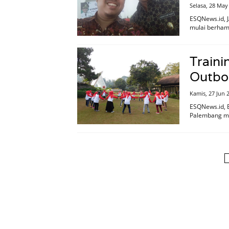
Selasa, 28 May
ESQNews.id, J
mulai berham
Traini
Outbo
Kamis, 27 Jun 
ESQNews.id, 
Palembang me