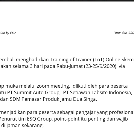
tion by ESQ
Foto: dok. ESQ
embali menghadirkan Training of Trainer (ToT) Online Skem
anakan selama 3 hari pada Rabu-Jumat (23-25/9/2020) via
ap muka melalui zoom meeting, diikuti oleh para peserta
itu PT Summit Auto Group, PT Setiawan Labsite Indonesia,
an SDM Pemasar Produk Jamu Dua Singa.
 menjadikan para peserta sebagai pengajar yang profesional
enurut tim ESQ Group, point-point itu penting dan wajib
r di jaman sekarang.