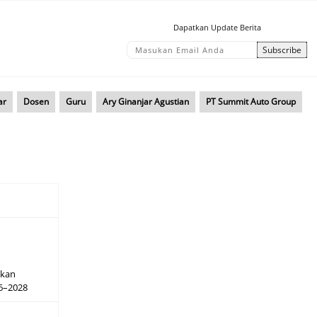
Dapatkan Update Berita
ar
Dosen
Guru
Ary Ginanjar Agustian
PT Summit Auto Group
hkan
26–2028