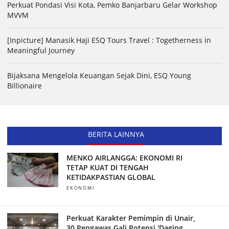
Perkuat Pondasi Visi Kota, Pemko Banjarbaru Gelar Workshop
MVVM
[Inpicture] Manasik Haji ESQ Tours Travel : Togetherness in
Meaningful Journey
Bijaksana Mengelola Keuangan Sejak Dini, ESQ Young
Billionaire
BERITA LAINNYA
MENKO AIRLANGGA: EKONOMI RI
TETAP KUAT DI TENGAH
KETIDAKPASTIAN GLOBAL
EKONOMI
Perkuat Karakter Pemimpin di Unair,
30 Pengawas Gali Potensi 'Daging