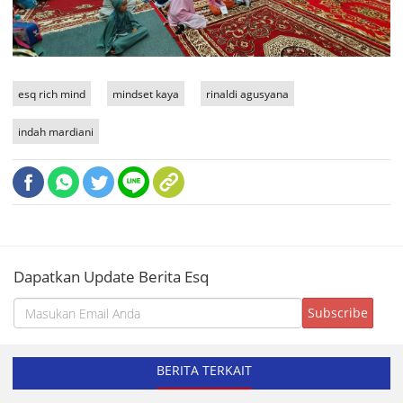
esq rich mind
mindset kaya
rinaldi agusyana
indah mardiani
Dapatkan Update Berita Esq
BERITA TERKAIT