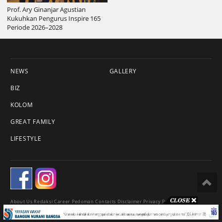
Prof. Ary Ginanjar Agustian
Kukuhkan Pengurus Inspire 165
Periode 2026–2028
NEWS
GALLERY
BIZ
KOLOM
GREAT FAMILY
LIFESTYLE
About Us
Redaksi
Career
Pedoman
Contacts
Disclaimer
Privacy Policy
© 2018 Esqnews.id - All Rights Reserved.