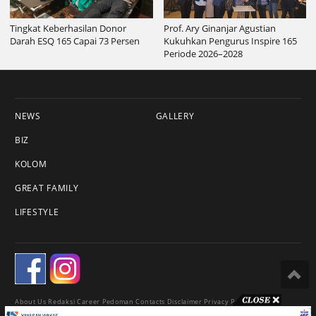
Tingkat Keberhasilan Donor
Prof. Ary Ginanjar Agustian
Darah ESQ 165 Capai 73 Persen
Kukuhkan Pengurus Inspire 165
Periode 2026–2028
NEWS
GALLERY
BIZ
KOLOM
GREAT FAMILY
LIFESTYLE
About Us
Redaksi
Career
Pedoman
Contacts
Disclaimer
Privacy Policy