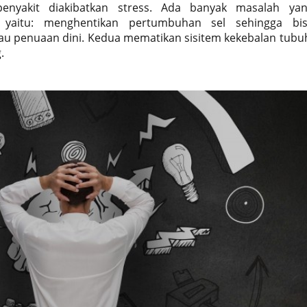
enyakit diakibatkan stress. Ada banyak masalah ya
s yaitu: menghentikan pertumbuhan sel sehingga bi
au penuaan dini. Kedua mematikan sisitem kekebalan tubu
.