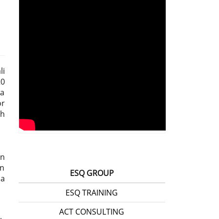
li
20
wa
or
ch
an
an
ESQ GROUP
na
ESQ TRAINING
ACT CONSULTING