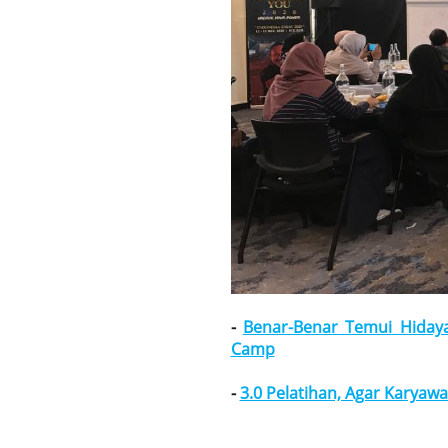
-
Benar-Benar Temui Hidayah
Camp
-
3.0 Pelatihan, Agar Karya