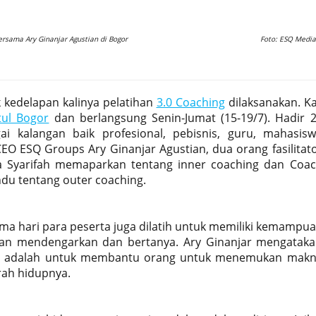
ersama Ary Ginanjar Agustian di Bogor
Foto: ESQ Media
kedelapan kalinya pelatihan
3.0 Coaching
dilaksanakan. Ka
tul Bogor
dan berlangsung Senin-Jumat (15-19/7). Hadir 
ai kalangan baik profesional, pebisnis, guru, mahasis
EO ESQ Groups Ary Ginanjar Agustian, dua orang fasilitat
a Syarifah memaparkan tentang inner coaching dan Coa
u tentang outer coaching.
 lima hari para peserta juga dilatih untuk memiliki kemampu
ngan mendengarkan dan bertanya. Ary Ginanjar mengatak
h adalah untuk membantu orang untuk menemukan mak
ah hidupnya.