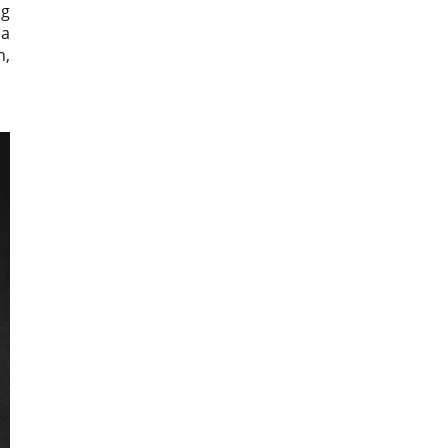
ng
sa
h,