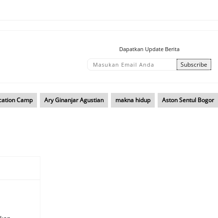
Dapatkan Update Berita
ication Camp
Ary Ginanjar Agustian
makna hidup
Aston Sentul Bogor