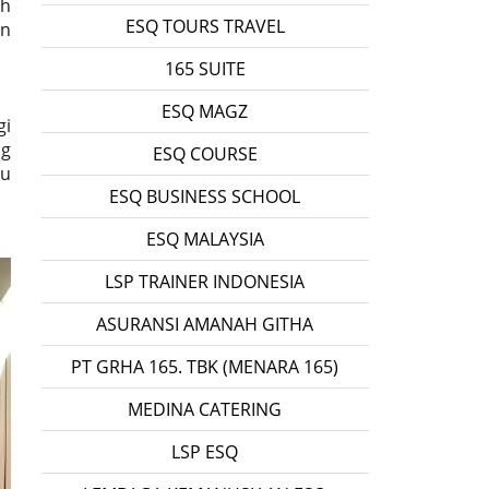
ah
ESQ TOURS TRAVEL
an
165 SUITE
ESQ MAGZ
gi
ng
ESQ COURSE
tu
ESQ BUSINESS SCHOOL
ESQ MALAYSIA
LSP TRAINER INDONESIA
ASURANSI AMANAH GITHA
PT GRHA 165. TBK (MENARA 165)
MEDINA CATERING
LSP ESQ