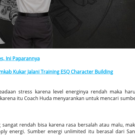
s, Ini Paparannya
kab Kukar Jalani Training ESQ Character Building
eadaan stress karena level energinya rendah maka har
karena itu Coach Huda menyarankan untuk mencari sumb
 sangat rendah bisa karena rasa bersalah atau malu, ma
y energi. Sumber energi unlimited itu berasal dari Sa